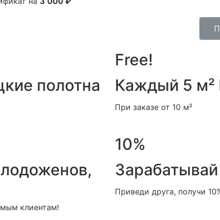
ификат на
3 000 ₽
П
Free!
цкие полотна
Каждый 5 м²
При заказе от 10 м²
10%
олодоженов,
Зарабатывай 
Приведи друга, получи 10
мым клиентам!