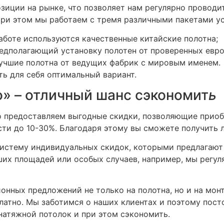
иции на рынке, что позволяет нам регулярно проводи
При этом мы работаем с тремя различными пакетами ус
 работе используются качественные китайские полотна;
 предполагающий установку полотен от проверенных евр
 лучшие полотна от ведущих фабрик с мировым именем.
ь для себя оптимальный вариант.
о» – отличный шанс сэкономит
ь
но предоставляем выгодные скидки, позволяющие прио
ти до 10-30%. Благодаря этому вы сможете получить 
систему индивидуальных скидок, которыми предлагают
ших площадей или особых случаев, например, мы регул
ионных предложений не только на полотна, но и на мон
атно. Мы заботимся о наших клиентах и поэтому пост
атяжной потолок и при этом сэкономить.