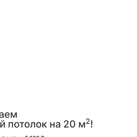
ваем
2
 потолок на 20 м
!